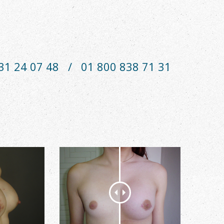
 31 24 07 48
/
01 800 838 71 31